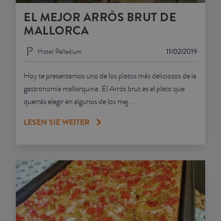
EL MEJOR ARRÒS BRUT DE
JUNIOR SUITES
MALLORCA
SUITE
Hotel Palladium
11/02/2019
Hoy te presentamos uno de los platos más deliciosos de la
gastronomía mallorquina. El Arròs brut es el plato que
querrás elegir en algunos de los mej...
LESEN SIE WEITER