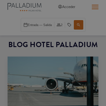
Acceder
INDIVIDUAL RED
Entrada — Salida
2
INDIVIDUAL BALCÓN
BLOG
HOTEL PALLADIUM
INDIVIDUAL BALCÓN CATEDRAL
DOBLE RED
DOBLE INN
DOBLE WHITE
DOBLE INN CATEDRAL
SUPERIOR