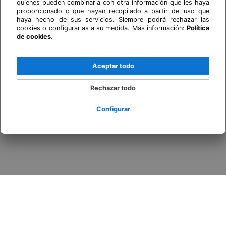
quienes pueden combinarla con otra información que les haya
proporcionado o que hayan recopilado a partir del uso que
haya hecho de sus servicios. Siempre podrá rechazar las
cookies o configurarlas a su medida. Más información:
Política
de cookies
.
Aceptar todo
Rechazar todo
Configurar
Acceder / Registrarse
Cuándo
Promoción
Quién
Habitación 1