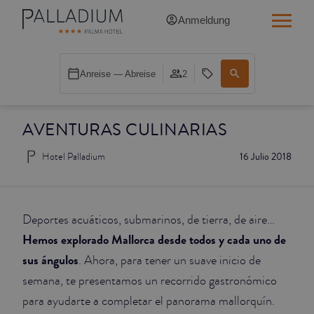
Anmeldung
SINGLE RED
Anreise — Abreise
2
SINGLE BALCONY
AVENTURAS CULINARIAS
SINGLE BALCONY CATHEDRAL
Hotel Palladium
16 Julio 2018
DOUBLE RED
DOUBLE INN
Deportes acuáticos, submarinos, de tierra, de aire…
DOUBLE WHITE
Hemos explorado Mallorca desde todos y cada uno de
sus ángulos
. Ahora, para tener un suave inicio de
DOUBLE INN CATHEDRAL
semana, te presentamos un recorrido gastronómico
para ayudarte a completar el panorama mallorquín.
SUPERIOR