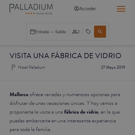
Acceder
INDIVIDUAL RED
Entrada — Salida
2
INDIVIDUAL BALCÓN
VISITA UNA FÁBRICA DE VIDRIO
INDIVIDUAL BALCÓN CATEDRAL
Hotel Palladium
27 Mayo 2019
DOBLE RED
DOBLE INN
Mallorca
ofrece variadas y numerosas opciones para
DOBLE WHITE
disfrutar de unas vacaciones únicas. Y hoy vamos a
fábrica de vidrio
proponerte la visita a una
, en la que
DOBLE INN CATEDRAL
puedes embarcarte en una interesante experiencia
para toda la familia.
SUPERIOR