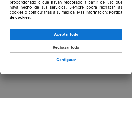
proporcionado o que hayan recopilado a partir del uso que
haya hecho de sus servicios. Siempre podrá rechazar las
cookies o configurarlas a su medida. Más información:
Política
de cookies
.
Aceptar todo
Rechazar todo
Configurar
Acceder / Registrarse
Cuándo
Promoción
Quién
Habitación 1