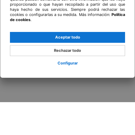
proporcionado o que hayan recopilado a partir del uso que
haya hecho de sus servicios. Siempre podrá rechazar las
cookies o configurarlas a su medida. Más información:
Política
de cookies
.
Aceptar todo
Rechazar todo
Configurar
Acceder / Registrarse
Cuándo
Promoción
Quién
Habitación 1