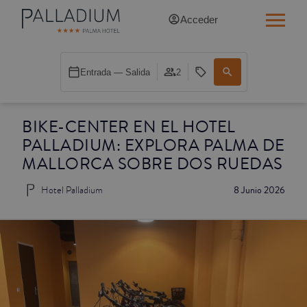
Acceder
INDIVIDUAL RED
Entrada — Salida
2
INDIVIDUAL BALCÓN
BIKE-CENTER EN EL HOTEL
INDIVIDUAL BALCÓN CATEDRAL
PALLADIUM: EXPLORA PALMA DE
DOBLE RED
MALLORCA SOBRE DOS RUEDAS
Hotel Palladium
8 Junio 2026
DOBLE INN
DOBLE WHITE
DOBLE INN CATEDRAL
SUPERIOR