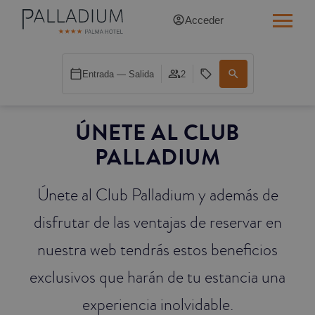
Acceder
INDIVIDUAL RED
Entrada — Salida
2
INDIVIDUAL BALCÓN
ÚNETE AL CLUB
INDIVIDUAL BALCÓN CATEDRAL
PALLADIUM
DOBLE RED
Únete al Club Palladium y además de
DOBLE INN
disfrutar de las ventajas de reservar en
DOBLE WHITE
nuestra web tendrás estos beneficios
DOBLE INN CATEDRAL
exclusivos que harán de tu estancia una
experiencia inolvidable.
SUPERIOR