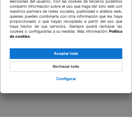
elecciones del usuario). Con las cookies de terceros podemos
compartir información sobre el uso que haga del sitio web con
nuestros partners de redes sociales, publicidad o análisis web,
quienes pueden combinarla con otra información que les haya
proporcionado o que hayan recopilado a partir del uso que
haya hecho de sus servicios. Siempre podrá rechazar las
cookies o configurarlas a su medida. Más información:
Política
de cookies
.
Aceptar todo
Rechazar todo
Configurar
Acceder / Registrarse
Cuándo
Promoción
Quién