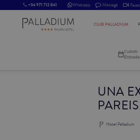
+34 971 712 841
Whatsapp
iMessage
Face
INDIVIDUAL RED
CLUB PALLADIUM
INDIVIDUAL BALCÓN
Cuándo
INDIVIDUAL BALCÓN CATEDRAL
Entrada
DOBLE RED
UNA E
DOBLE INN
PAREI
DOBLE WHITE
DOBLE INN CATEDRAL
Hotel Palladium
SUPERIOR