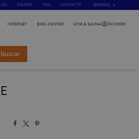
LOG
GALERÍA
FAQ
CONTACTO
ESPAÑOL
Acceder
INTERNET
BIKE-CENTER
GYM & SAUNA
Buscar
DE