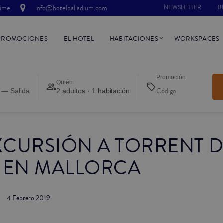
time
info@hotelpalladium.com
NEWSLETTER
B
PROMOCIONES
EL HOTEL
HABITACIONES
WORKSPACES
Promoción
Quién
 — Salida
2 adultos · 1 habitación
XCURSIÓN A TORRENT 
S EN MALLORCA
4 Febrero 2019