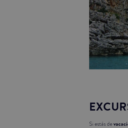
EXCUR
Si estás de
vacaci