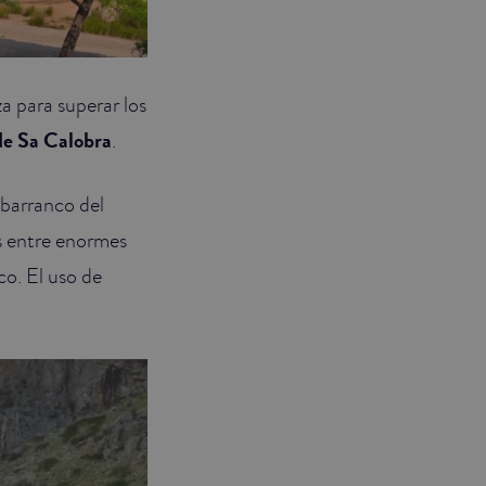
za para superar los
de Sa Calobra
.
 barranco del
s entre enormes
co. El uso de