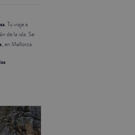
osa
. Tu viaje a
 de la isla. Se
a
, en Mallorca.
os