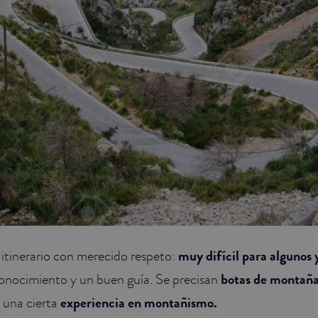
 itinerario con merecido respeto:
muy difícil para algunos y
 conocimiento y un buen guía. Se precisan
botas de montañ
 una cierta
experiencia en montañismo.