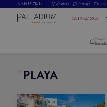
+34 971 712 841
Whatsapp
iMessage
Face
INDIVIDUAL RED
CLUB PALLADIUM
INDIVIDUAL BALCÓN
Cuándo
INDIVIDUAL BALCÓN CATEDRAL
Entrada
DOBLE RED
DOBLE INN
PLAYA
DOBLE WHITE
DOBLE INN CATEDRAL
SUPERIOR