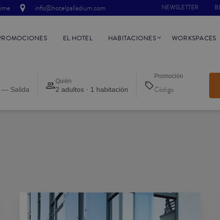
time
info@hotelpalladium.com
NEWSLETTER
B
PROMOCIONES
EL HOTEL
HABITACIONES
WORKSPACES
Promoción
Quién
 — Salida
2 adultos · 1 habitación