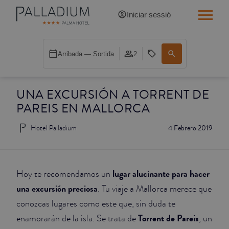
Iniciar sessió
INDIVIDUAL RED
Arribada — Sortida
2
INDIVIDUAL BALCÓ
UNA EXCURSIÓN A TORRENT DE
INDIVIDUAL BALCÓ CATEDRAL
PAREIS EN MALLORCA
DOBLE RED
Hotel Palladium
4 Febrero 2019
DOBLE INN
DOBLE WHITE
lugar alucinante para hacer
Hoy te recomendamos un
una excursión preciosa
. Tu viaje a Mallorca merece que
DOBLE INN CATEDRAL
conozcas lugares como este que, sin duda te
Torrent de Pareis
enamorarán de la isla. Se trata de
, un
SUPERIOR