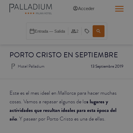
Acceder
INDIVIDUAL RED
Entrada — Salida
2
INDIVIDUAL BALCÓN
PORTO CRISTO EN SEPTIEMBRE
INDIVIDUAL BALCÓN CATEDRAL
Hotel Palladium
13 Septiembre 2019
DOBLE RED
DOBLE INN
Este es el mes ideal en Mallorca para hacer muchas
DOBLE WHITE
s lugares y
cosas. Vamos a repasar algunos de lo
actividades que resultan ideales para esta época del
DOBLE INN CATEDRAL
año
. Y pasear por Porto Cristo es una de ellas.
SUPERIOR