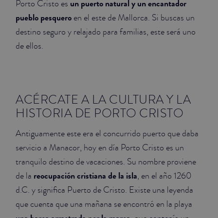
un puerto natural y un encantador
Porto Cristo es
pueblo pesquero
en el este de Mallorca. Si buscas un
JUNIOR SUITES
destino seguro y relajado para familias, este será uno
SUITE
de ellos.
ACÉRCATE A LA CULTURA Y LA
HISTORIA DE PORTO CRISTO
Antiguamente este era el concurrido puerto que daba
servicio a Manacor, hoy en día Porto Cristo es un
tranquilo destino de vacaciones. Su nombre proviene
reocupación cristiana de la isla
de la
, en el año 1260
d.C. y significa Puerto de Cristo. Existe una leyenda
que cuenta que una mañana se encontró en la playa
una barca arrastrada por la marea