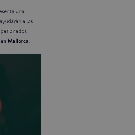
resenta una
r ayudarán a los
apasionados.
 en Mallorca
.