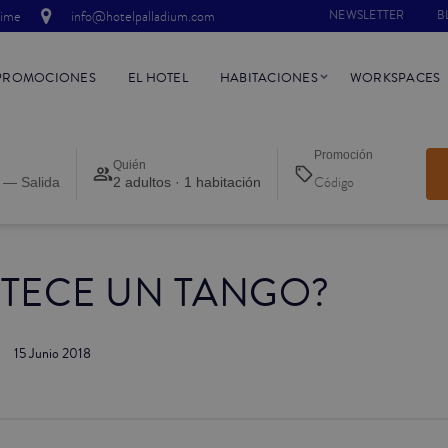
time
info@hotelpalladium.com
NEWSLETTER
B
PROMOCIONES
EL HOTEL
HABITACIONES
WORKSPACES
Promoción
Quién
 — Salida
2 adultos · 1 habitación
ETECE UN TANGO?
15 Junio 2018