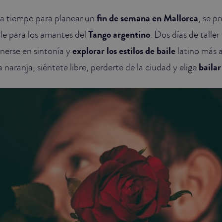
 a tiempo para planear un
fin de semana en Mallorca
, se p
ile para los amantes del
Tango argentino
. Dos días de talle
nerse en sintonía y
explorar los estilos de baile
latino más 
 naranja, siéntete libre, perderte de la ciudad y elige
bailar