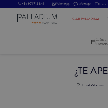
+34 971 712 841
Whatsapp
iMessage
Face
INDIVIDUAL RED
CLUB PALLADIUM
INDIVIDUAL BALCÓN
Cuándo
INDIVIDUAL BALCÓN CATEDRAL
Entrada
DOBLE RED
¿TE AP
DOBLE INN
DOBLE WHITE
Hotel Palladium
DOBLE INN CATEDRAL
SUPERIOR