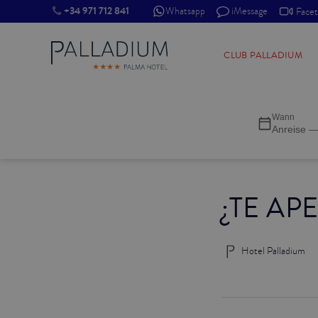
+34 971 712 841
Whatsapp
iMessage
Face
SINGLE RED
CLUB PALLADIUM
SINGLE BALCONY
Wann
SINGLE BALCONY CATHEDRAL
Anreise —
DOUBLE RED
¿TE AP
DOUBLE INN
DOUBLE WHITE
Hotel Palladium
DOUBLE INN CATHEDRAL
SUPERIOR