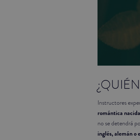
¿QUIÉN
Instructores expe
romántica nacida
no se detendrá por
inglés, alemán o 