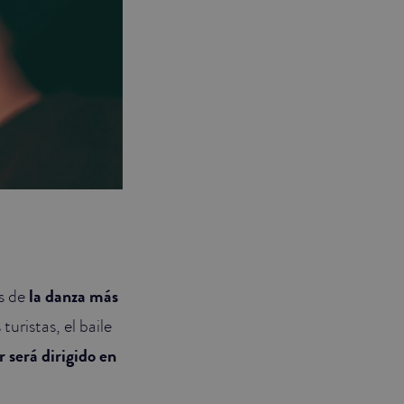
os de
la danza más
turistas, el baile
er será dirigido en