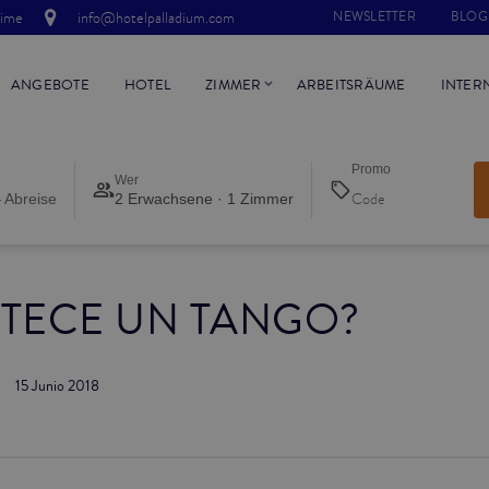
time
info@hotelpalladium.com
NEWSLETTER
BLOG
ANGEBOTE
HOTEL
ZIMMER
ARBEITSRÄUME
INTER
Promo
Wer
 Abreise
2 Erwachsene · 1 Zimmer
ETECE UN TANGO?
15 Junio 2018