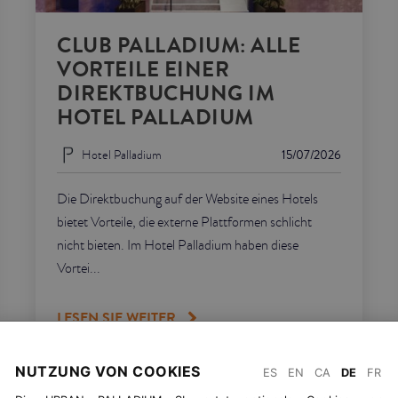
CLUB PALLADIUM: ALLE
VORTEILE EINER
DIREKTBUCHUNG IM
HOTEL PALLADIUM
Hotel Palladium
15/07/2026
Die Direktbuchung auf der Website eines Hotels
bietet Vorteile, die externe Plattformen schlicht
nicht bieten. Im Hotel Palladium haben diese
Vortei...
LESEN SIE WEITER
NUTZUNG VON COOKIES
ES
EN
CA
DE
FR