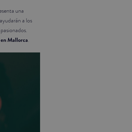
resenta una
r ayudarán a los
apasionados.
 en Mallorca
.