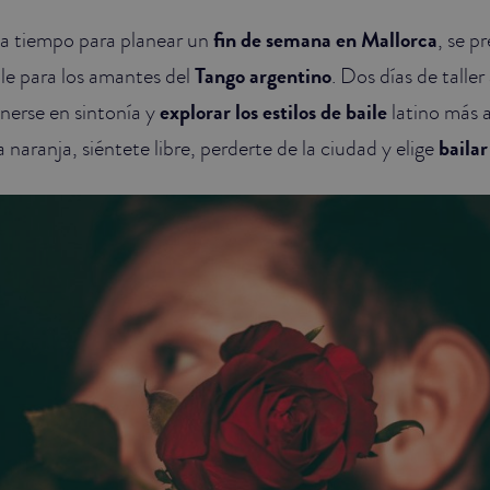
 a tiempo para planear un
fin de semana en Mallorca
, se p
ile para los amantes del
Tango argentino
. Dos días de talle
nerse en sintonía y
explorar los estilos de baile
latino más 
 naranja, siéntete libre, perderte de la ciudad y elige
bailar