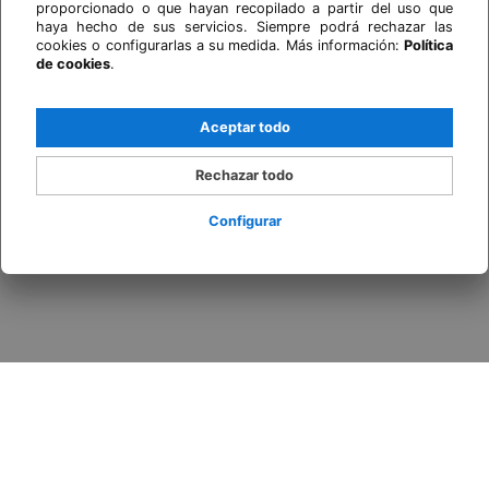
proporcionado o que hayan recopilado a partir del uso que
haya hecho de sus servicios. Siempre podrá rechazar las
cookies o configurarlas a su medida. Más información:
Política
de cookies
.
Aceptar todo
Rechazar todo
Configurar
Acceder / Registrarse
Cuándo
Promoción
Quién
Habitación 1