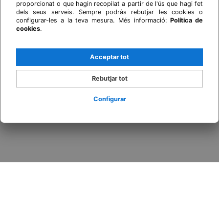
proporcionat o que hagin recopilat a partir de l'ús que hagi fet
dels seus serveis. Sempre podràs rebutjar les cookies o
configurar-les a la teva mesura. Més informació:
Política de
cookies
.
Acceptar tot
Rebutjar tot
Configurar
Inicia sessió / Registra't
Quan
Promoció
Qui
Habitació 1