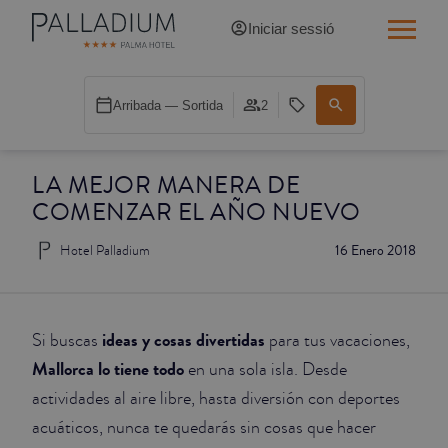
Iniciar sessió
INDIVIDUAL RED
Arribada — Sortida
2
INDIVIDUAL BALCÓ
LA MEJOR MANERA DE
INDIVIDUAL BALCÓ CATEDRAL
COMENZAR EL AÑO NUEVO
DOBLE RED
Hotel Palladium
16 Enero 2018
DOBLE INN
DOBLE WHITE
ideas y cosas divertidas
Si buscas
para tus vacaciones,
Mallorca lo tiene todo
en una sola isla. Desde
DOBLE INN CATEDRAL
actividades al aire libre, hasta diversión con deportes
acuáticos, nunca te quedarás sin cosas que hacer
SUPERIOR