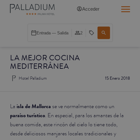
Acceder
INDIVIDUAL RED
Entrada — Salida
2
INDIVIDUAL BALCÓN
LA MEJOR COCINA
INDIVIDUAL BALCÓN CATEDRAL
MEDITERRÁNEA
DOBLE RED
Hotel Palladium
15 Enero 2018
DOBLE INN
DOBLE WHITE
isla de Mallorca
La
se ve normalmente como un
paraíso turístico
. En especial, para los amantes de la
DOBLE INN CATEDRAL
buena comida, este rincón del cielo lo tiene todo,
desde deliciosos manjares locales tradicionales y
SUPERIOR