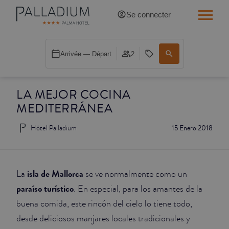
Se connecter
SINGLE RED
Arrivée — Départ
2
SINGLE BALCON
LA MEJOR COCINA
SINGLE BALCON CATHÉDRALE
MEDITERRÁNEA
DOBLE RED
Hôtel Palladium
15 Enero 2018
DOBLE INN
DOUBLE WHITE
isla de Mallorca
La
se ve normalmente como un
paraíso turístico
. En especial, para los amantes de la
DOUBLE INN CATHÉDRALE
buena comida, este rincón del cielo lo tiene todo,
desde deliciosos manjares locales tradicionales y
SUPÉRIEURE