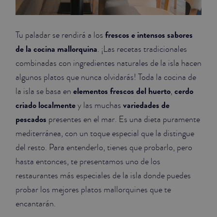
frescos e intensos sabores
Tu paladar se rendirá a los
de la cocina mallorquina
. ¡Las recetas tradicionales
combinadas con ingredientes naturales de la isla hacen
algunos platos que nunca olvidarás! Toda la cocina de
elementos frescos del huerto
cerdo
la isla se basa en
,
criado localmente
variedades de
y las muchas
pescados
presentes en el mar. Es una dieta puramente
mediterránea, con un toque especial que la distingue
del resto. Para entenderlo, tienes que probarlo, pero
hasta entonces, te presentamos uno de los
restaurantes más especiales de la isla donde puedes
probar los mejores platos mallorquines que te
encantarán.