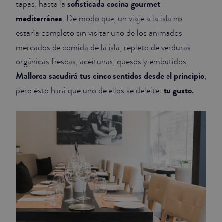
sofisticada cocina gourmet
tapas, hasta la
mediterránea
. De modo que, un viaje a la isla no
JUNIOR SUITES
estaría completo sin visitar uno de los animados
SUITE
mercados de comida de la isla, repleto de verduras
orgánicas frescas, aceitunas, quesos y embutidos.
Mallorca sacudirá tus cinco sentidos desde el principio
,
tu gusto.
pero esto hará que uno de ellos se deleite: