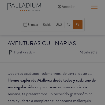
Acceder
INDIVIDUAL RED
Entrada — Salida
2
INDIVIDUAL BALCÓN
AVENTURAS CULINARIAS
INDIVIDUAL BALCÓN CATEDRAL
Hotel Palladium
16 Julio 2018
DOBLE RED
DOBLE INN
Deportes acuáticos, submarinos, de tierra, de aire…
DOBLE WHITE
Hemos explorado Mallorca desde todos y cada uno de
sus ángulos
. Ahora, para tener un suave inicio de
DOBLE INN CATEDRAL
semana, te presentamos un recorrido gastronómico
para ayudarte a completar el panorama mallorquín.
SUPERIOR