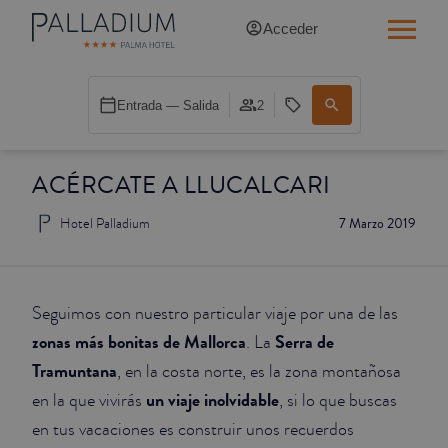
Acceder
INDIVIDUAL RED
Entrada — Salida
2
INDIVIDUAL BALCÓN
ACÉRCATE A LLUCALCARI
INDIVIDUAL BALCÓN CATEDRAL
Hotel Palladium
7 Marzo 2019
DOBLE RED
DOBLE INN
Seguimos con nuestro particular viaje por una de las
DOBLE WHITE
zonas más bonitas de Mallorca
Serra de
. La
Tramuntana
, en la costa norte, es la zona montañosa
DOBLE INN CATEDRAL
un viaje inolvidable
en la que vivirás
, si lo que buscas
en tus vacaciones es construir unos recuerdos
SUPERIOR