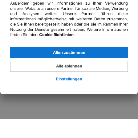
Außerdem geben wir Informationen zu Ihrer Verwendung
unserer Website an unsere Partner für soziale Medien, Werbung
und Analysen weiter. Unsere Partner führen diese
Informationen möglicherweise mit weiteren Daten zusammen,
die Sie ihnen bereitgestellt haben oder die sie im Rahmen Ihrer
Nutzung der Dienste gesammelt haben. Weitere Informationen
finden Sie hier:
Cookie Richtlinien
.
Allen zustimmen
Alle ablehnen
Einstellungen
Anmelden
Wann
Promo
Wer