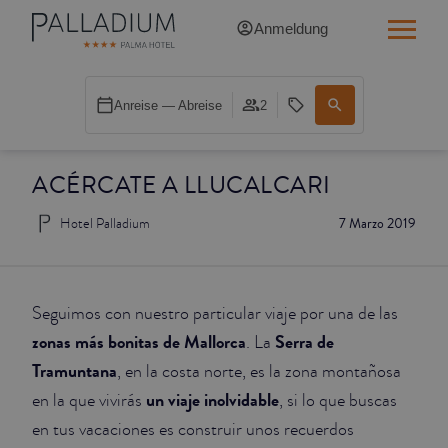
Anmeldung
SINGLE RED
Anreise — Abreise
2
SINGLE BALCONY
ACÉRCATE A LLUCALCARI
SINGLE BALCONY CATHEDRAL
Hotel Palladium
7 Marzo 2019
DOUBLE RED
DOUBLE INN
Seguimos con nuestro particular viaje por una de las
DOUBLE WHITE
zonas más bonitas de Mallorca
Serra de
. La
Tramuntana
, en la costa norte, es la zona montañosa
DOUBLE INN CATHEDRAL
un viaje inolvidable
en la que vivirás
, si lo que buscas
en tus vacaciones es construir unos recuerdos
SUPERIOR