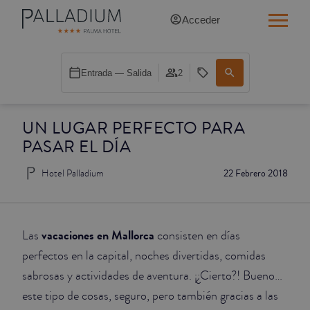
Acceder
INDIVIDUAL RED
Entrada — Salida
2
INDIVIDUAL BALCÓN
UN LUGAR PERFECTO PARA
INDIVIDUAL BALCÓN CATEDRAL
PASAR EL DÍA
DOBLE RED
Hotel Palladium
22 Febrero 2018
DOBLE INN
DOBLE WHITE
vacaciones en Mallorca
Las
consisten en días
perfectos en la capital, noches divertidas, comidas
DOBLE INN CATEDRAL
sabrosas y actividades de aventura. ¡¿Cierto?! Bueno…
este tipo de cosas, seguro, pero también gracias a las
SUPERIOR