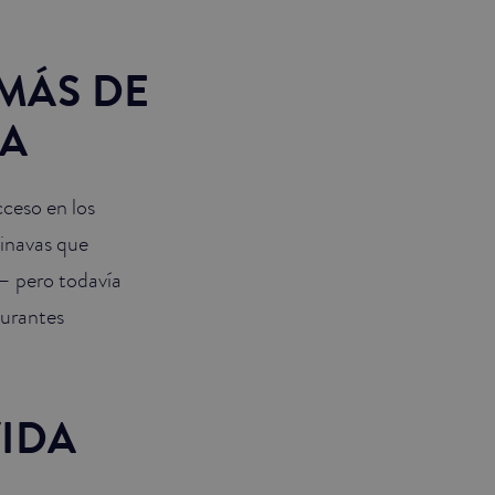
 MÁS DE
CA
cceso en los
dinavas que
– pero todavía
aurantes
VIDA