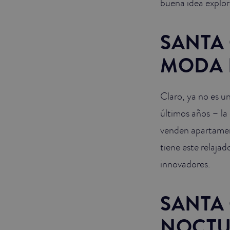
buena idea explor
SANTA 
MODA 
Claro, ya no es u
últimos años – la 
venden apartament
tiene este relaja
innovadores.
SANTA 
NOCTU