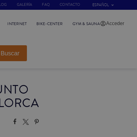
LOG
GALERÍA
FAQ
CONTACTO
ESPAÑOL
Acceder
INTERNET
BIKE-CENTER
GYM & SAUNA
Buscar
PUNTO
LLORCA