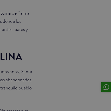
octurna de Palma
es donde los
rantes, bares y
LINA
 unos años, Santa
asas abandonadas.
 tranquilo pueblo
 ¡No creerás que