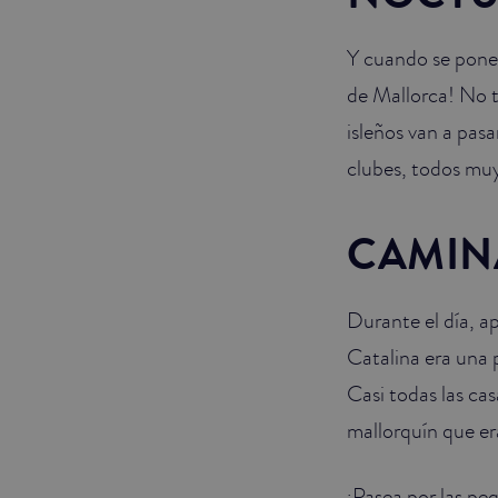
Y cuando se pone 
de Mallorca! No t
isleños van a pas
clubes, todos muy 
CAMIN
Durante el día, a
Catalina era una 
Casi todas las ca
mallorquín que era
¡Pasea por las pe