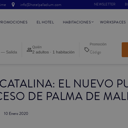
time
info@hotelpalladium.com
NEWSLETTER
B
PROMOCIONES
EL HOTEL
HABITACIONES
WORKSPACES
Promoción
Quién
 — Salida
2 adultos · 1 habitación
CATALINA: EL NUEVO 
CESO DE PALMA DE MA
10 Enero 2020