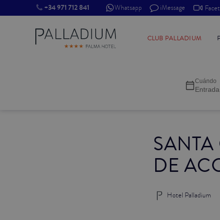
+34 971 712 841
Whatsapp
iMessage
Face
INDIVIDUAL RED
CLUB PALLADIUM
INDIVIDUAL BALCÓN
Cuándo
INDIVIDUAL BALCÓN CATEDRAL
Entrada
DOBLE RED
SANTA 
DOBLE INN
DE AC
DOBLE WHITE
DOBLE INN CATEDRAL
Hotel Palladium
SUPERIOR