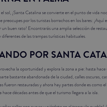
el sol, ¡Santa Catalina se convierte en el punto de vida n
e preocupes por los turistas borrachos en los bares: ¡Aquí 
ar un buen rato! Encontrarás una amplia selección de restau
diferentes de las trampas turísticas habituales.
ANDO POR SANTA CATA
provecha la oportunidad y explora la zona a pie: hasta hace
parte bastante abandonada de la ciudad, calles oscuras, c
sas fueron restauradas y ahora hay partes donde es como el
 hace décadas antes de que el turismo llegara a la isla.
queñas calles con curvas y piérdete en el tranquilo pueblo!