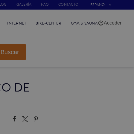
LOG
GALERÍA
FAQ
CONTACTO
ESPAÑOL
Acceder
INTERNET
BIKE-CENTER
GYM & SAUNA
Buscar
CO DE