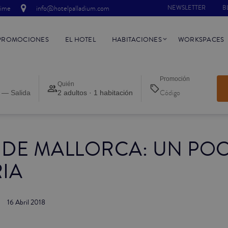
time
info@hotelpalladium.com
NEWSLETTER
B
PROMOCIONES
EL HOTEL
HABITACIONES
WORKSPACES
Promoción
Quién
 — Salida
2 adultos · 1 habitación
 DE MALLORCA: UN PO
IA
16 Abril 2018