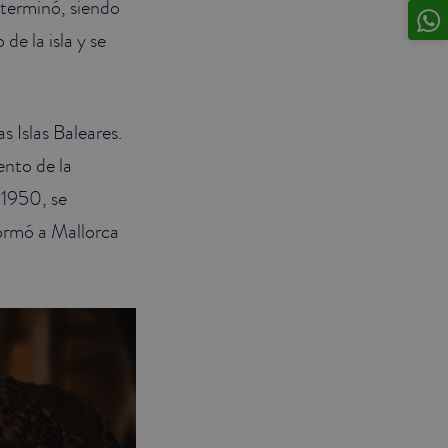
terminó, siendo
de la isla y se
s Islas Baleares.
ento de la
 1950, se
formó a Mallorca