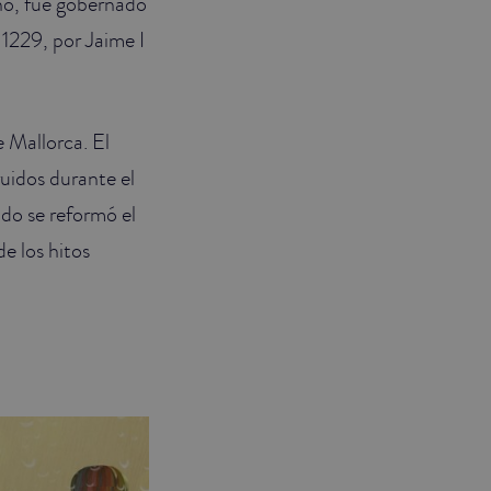
no, fue gobernado
 1229, por Jaime I
e Mallorca. El
ruidos durante el
ndo se reformó el
e los hitos