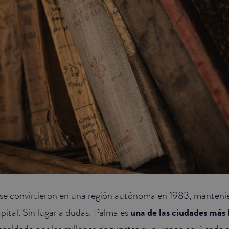
s se convirtieron en una región autónoma en 1983, manten
ital. Sin lugar a dudas, Palma es
una de las ciudades más 
spaldado por los millones de turistas que vienen aquí cada 