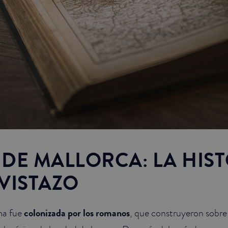
DE MALLORCA: LA HIS
VISTAZO
ma fue
colonizada por los romanos
, que construyeron sobre 