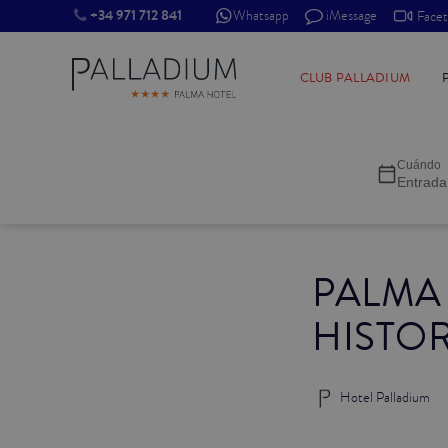
+34 971 712 841
Whatsapp
iMessage
Face
INDIVIDUAL RED
CLUB PALLADIUM
INDIVIDUAL BALCÓN
Cuándo
INDIVIDUAL BALCÓN CATEDRAL
Entrada
DOBLE RED
PALMA
DOBLE INN
HISTOR
DOBLE WHITE
DOBLE INN CATEDRAL
Hotel Palladium
SUPERIOR