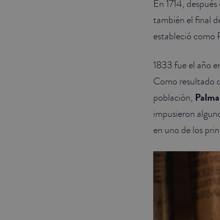
En 1714, después 
también el final d
estableció como 
1833 fue el año en
Como resultado de
población,
Palma
impusieron alguno
en uno de los prin