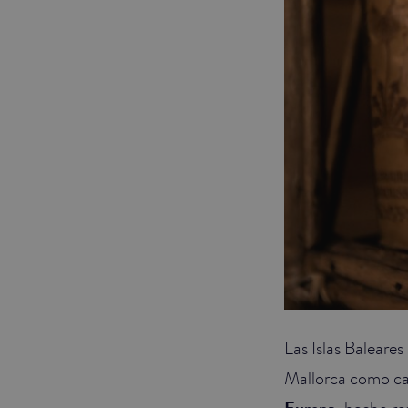
Las Islas Baleare
Mallorca como cap
, hecho re