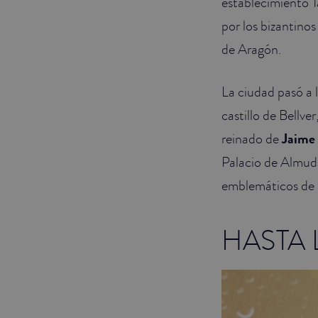
establecimiento T
por los bizantino
de Aragón.
La ciudad pasó a l
castillo de Bellv
reinado de
Jaime 
Palacio de Almuda
emblemáticos de 
HASTA