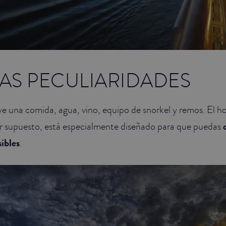
AS PECULIARIDADES
ye una comida, agua, vino, equipo de snorkel y remos. El ho
 supuesto, está especialmente diseñado para que puedas
sibles
.