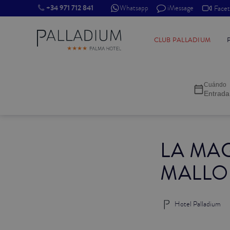
+34 971 712 841
Whatsapp
iMessage
Face
INDIVIDUAL RED
CLUB PALLADIUM
INDIVIDUAL BALCÓN
Cuándo
INDIVIDUAL BALCÓN CATEDRAL
Entrada
DOBLE RED
LA MA
DOBLE INN
MALLO
DOBLE WHITE
DOBLE INN CATEDRAL
Hotel Palladium
SUPERIOR