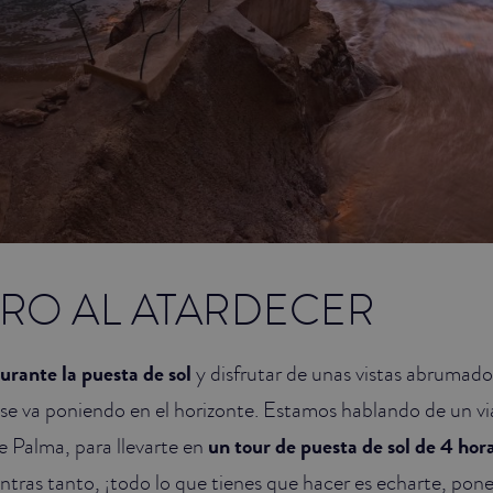
RO AL ATARDECER
urante la puesta de sol
y disfrutar de unas vistas abrumado
 se va poniendo en el horizonte. Estamos hablando de un vi
e Palma, para llevarte en
un tour de puesta de sol de 4 hor
ntras tanto, ¡todo lo que tienes que hacer es echarte, po