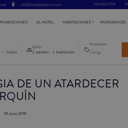
time
info@hotelpalladium.com
NEWSLETTER
B
PROMOCIONES
EL HOTEL
HABITACIONES
WORKSPACES
Promoción
Quién
 — Salida
2 adultos · 1 habitación
GIA DE UN ATARDECER
RQUÍN
18 Junio 2018