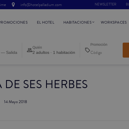
time
info@hotelpalladium.com
NEWSLETTER
B
PROMOCIONES
EL HOTEL
HABITACIONES
WORKSPACES
Promoción
Quién
 — Salida
2 adultos · 1 habitación
A DE SES HERBES
14 Mayo 2018