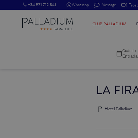
+34 971 712 841
Whatsapp
iMessage
Face
INDIVIDUAL RED
CLUB PALLADIUM
INDIVIDUAL BALCÓN
Cuándo
INDIVIDUAL BALCÓN CATEDRAL
Entrada
DOBLE RED
LA FIR
DOBLE INN
DOBLE WHITE
Hotel Palladium
DOBLE INN CATEDRAL
SUPERIOR