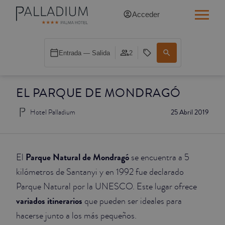
Acceder
INDIVIDUAL RED
Entrada — Salida
2
INDIVIDUAL BALCÓN
EL PARQUE DE MONDRAGÓ
INDIVIDUAL BALCÓN CATEDRAL
Hotel Palladium
25 Abril 2019
DOBLE RED
DOBLE INN
Parque Natural de Mondragó
El
se encuentra a 5
DOBLE WHITE
kilómetros de Santanyi y en 1992 fue declarado
Parque Natural por la UNESCO. Este lugar ofrece
DOBLE INN CATEDRAL
variados itinerarios
que pueden ser ideales para
hacerse junto a los más pequeños.
SUPERIOR