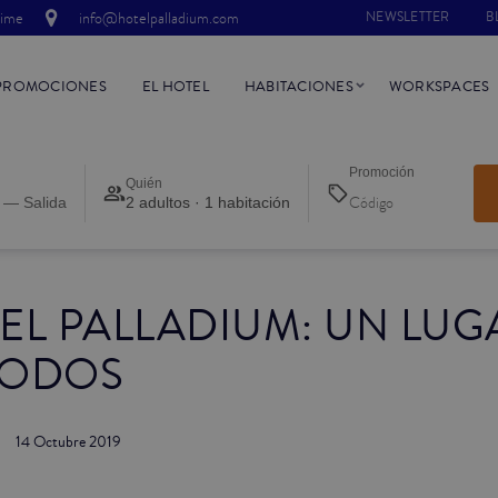
time
info@hotelpalladium.com
NEWSLETTER
B
PROMOCIONES
EL HOTEL
HABITACIONES
WORKSPACES
Promoción
Quién
 — Salida
2 adultos · 1 habitación
EL PALLADIUM: UN LUG
TODOS
14 Octubre 2019