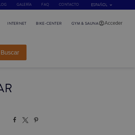
LOG
GALERÍA
FAQ
CONTACTO
ESPAÑOL
Acceder
INTERNET
BIKE-CENTER
GYM & SAUNA
Buscar
AR