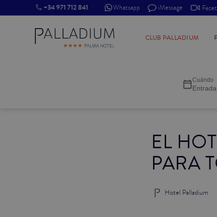
+34 971 712 841
Whatsapp
iMessage
Face
INDIVIDUAL RED
CLUB PALLADIUM
INDIVIDUAL BALCÓN
Cuándo
INDIVIDUAL BALCÓN CATEDRAL
Entrada
DOBLE RED
EL HOT
DOBLE INN
PARA 
DOBLE WHITE
DOBLE INN CATEDRAL
Hotel Palladium
SUPERIOR