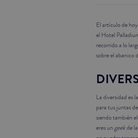
JUNIOR SUITES
El artículo de ho
SUITE
el Hotel Palladiu
recorrido a lo lar
sobre el abanico 
DIVER
La diversidad es l
para tus juntas d
siendo también el 
eres un
geek
de l
no puedes tener m