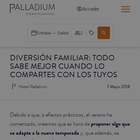
Acceder
INDIVIDUAL RED
Entrada — Salida
2
INDIVIDUAL BALCÓN
DIVERSIÓN FAMILIAR: TODO
INDIVIDUAL BALCÓN CATEDRAL
SABE MEJOR CUANDO LO
DOBLE RED
COMPARTES CON LOS TUYOS
Hotel Palladium
7 Mayo 2018
DOBLE INN
DOBLE WHITE
Debido a que, a efectos prácticos, el verano ha
DOBLE INN CATEDRAL
proponer algo que
comenzado, creemos que es hora de
se adapte a la nueva temporada
y, que además, se
SUPERIOR