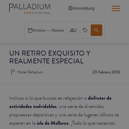
Anmeldung
SINGLE RED
Anreise — Abreise
2
SINGLE BALCONY
UN RETIRO EXQUISITO Y
SINGLE BALCONY CATHEDRAL
REALMENTE ESPECIAL
DOUBLE RED
Hotel Palladium
20 Febrero 2018
DOUBLE INN
DOUBLE WHITE
disfrutar de
Incluso si lo que buscas es relajación o
actividades inolvidables
, una serie de divertidas
DOUBLE INN CATHEDRAL
propuestas deportivas y una serie de lugares idílicos te
isla de Mallorca
esperan en la
. ¡Todo lo que necesitas
SUPERIOR