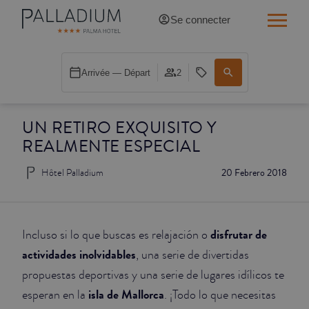
Se connecter
SINGLE RED
Arrivée — Départ
2
SINGLE BALCON
UN RETIRO EXQUISITO Y
SINGLE BALCON CATHÉDRALE
REALMENTE ESPECIAL
DOBLE RED
Hôtel Palladium
20 Febrero 2018
DOBLE INN
DOUBLE WHITE
disfrutar de
Incluso si lo que buscas es relajación o
actividades inolvidables
, una serie de divertidas
DOUBLE INN CATHÉDRALE
propuestas deportivas y una serie de lugares idílicos te
isla de Mallorca
esperan en la
. ¡Todo lo que necesitas
SUPÉRIEURE