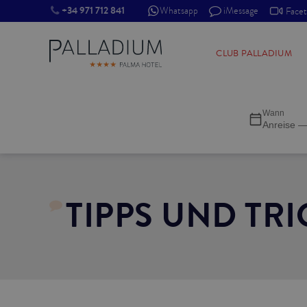
+34 971 712 841
Whatsapp
iMessage
Face
SINGLE RED
CLUB PALLADIUM
SINGLE BALCONY
Wann
SINGLE BALCONY CATHEDRAL
Anreise —
DOUBLE RED
DOUBLE INN
TIPPS UND TRI
DOUBLE WHITE
DOUBLE INN CATHEDRAL
SUPERIOR