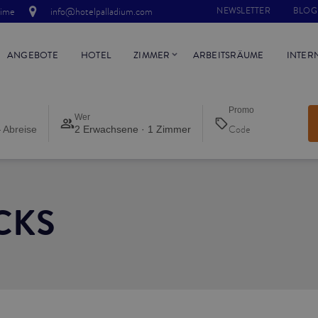
time
info@hotelpalladium.com
NEWSLETTER
BLOG
ANGEBOTE
HOTEL
ZIMMER
ARBEITSRÄUME
INTER
Promo
Wer
 Abreise
2 Erwachsene · 1 Zimmer
CKS