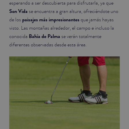
esperando a ser descubierta para disfrutarla, ya que
Son Vida
JUNIOR SUITES
se encuentra a gran altura, ofreciéndote uno
paisajes más impresionantes
de los
que jamás hayas
SUITE
visto. Las montañas alrededor, el campo e incluso la
Bahía de Palma
conocida
se verán totalmente
diferentes observadas desde esta área.