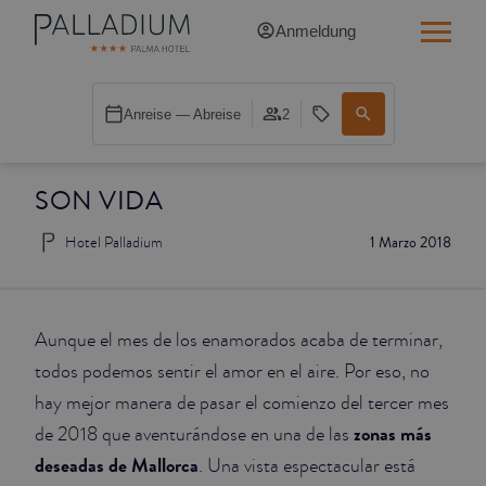
Anmeldung
SINGLE RED
Anreise — Abreise
2
SINGLE BALCONY
SON VIDA
SINGLE BALCONY CATHEDRAL
Hotel Palladium
1 Marzo 2018
DOUBLE RED
DOUBLE INN
Aunque el mes de los enamorados acaba de terminar,
DOUBLE WHITE
todos podemos sentir el amor en el aire. Por eso, no
hay mejor manera de pasar el comienzo del tercer mes
DOUBLE INN CATHEDRAL
zonas más
de 2018 que aventurándose en una de las
deseadas de Mallorca
. Una vista espectacular está
SUPERIOR