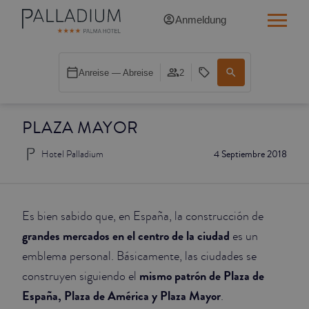
Anmeldung
SINGLE RED
Anreise — Abreise
2
SINGLE BALCONY
PLAZA MAYOR
SINGLE BALCONY CATHEDRAL
Hotel Palladium
4 Septiembre 2018
DOUBLE RED
DOUBLE INN
Es bien sabido que, en España, la construcción de
DOUBLE WHITE
grandes mercados en el centro de la ciudad
es un
emblema personal. Básicamente, las ciudades se
DOUBLE INN CATHEDRAL
mismo patrón de Plaza de
construyen siguiendo el
España, Plaza de América y Plaza Mayor
.
SUPERIOR