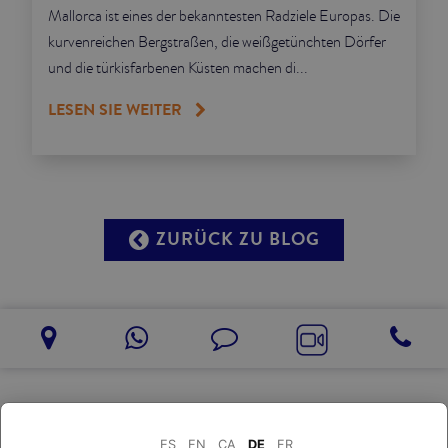
Mallorca ist eines der bekanntesten Radziele Europas. Die
kurvenreichen Bergstraßen, die weißgetünchten Dörfer
und die türkisfarbenen Küsten machen di...
LESEN SIE WEITER
ZURÜCK ZU BLOG
ES
EN
CA
DE
FR