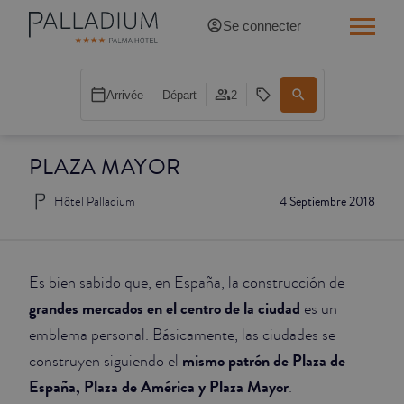
Se connecter
SINGLE RED
Arrivée — Départ
2
SINGLE BALCON
PLAZA MAYOR
SINGLE BALCON CATHÉDRALE
Hôtel Palladium
4 Septiembre 2018
DOBLE RED
DOBLE INN
Es bien sabido que, en España, la construcción de
DOUBLE WHITE
grandes mercados en el centro de la ciudad
es un
emblema personal. Básicamente, las ciudades se
DOUBLE INN CATHÉDRALE
mismo patrón de Plaza de
construyen siguiendo el
España, Plaza de América y Plaza Mayor
.
SUPÉRIEURE