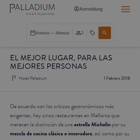
Anmeldung
SINGLE RED
Anreise — Abreise
2
SINGLE BALCONY
EL MEJOR LUGAR, PARA LAS
SINGLE BALCONY CATHEDRAL
MEJORES PERSONAS
DOUBLE RED
Hotel Palladium
1 Febrero 2018
DOUBLE INN
DOUBLE WHITE
De acuerdo con los críticos gastronómicos más
exigentes, hay cinco restaurantes en Mallorca que
DOUBLE INN CATHEDRAL
estrella Michelin
merecen la distinción de una
por su
mezcla de cocina clásica e innovadora
, así como por su
SUPERIOR