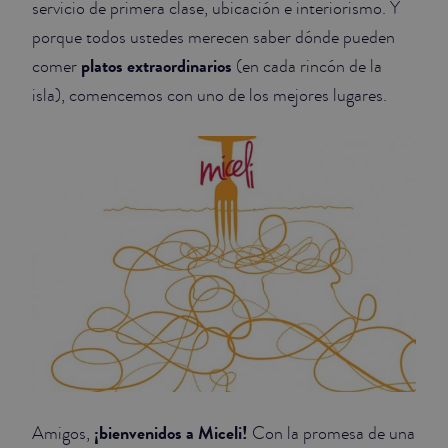
servicio de primera clase, ubicación e interiorismo. Y
porque todos ustedes merecen saber dónde pueden
JUNIOR SUITES
platos extraordinarios
comer
(en cada rincón de la
SUITE
isla), comencemos con uno de los mejores lugares.
¡bienvenidos a Miceli!
Amigos,
Con la promesa de una