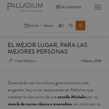
Se connecter
SINGLE RED
Arrivée — Départ
2
SINGLE BALCON
EL MEJOR LUGAR, PARA LAS
SINGLE BALCON CATHÉDRALE
MEJORES PERSONAS
DOBLE RED
Hôtel Palladium
1 Febrero 2018
DOBLE INN
DOUBLE WHITE
De acuerdo con los críticos gastronómicos más
exigentes, hay cinco restaurantes en Mallorca que
DOUBLE INN CATHÉDRALE
estrella Michelin
merecen la distinción de una
por su
mezcla de cocina clásica e innovadora
, así como por su
SUPÉRIEURE