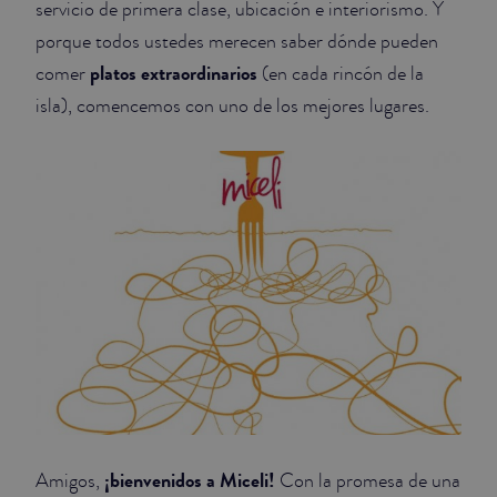
servicio de primera clase, ubicación e interiorismo. Y
porque todos ustedes merecen saber dónde pueden
JUNIOR SUITES
platos extraordinarios
comer
(en cada rincón de la
SUITE
isla), comencemos con uno de los mejores lugares.
¡bienvenidos a Miceli!
Amigos,
Con la promesa de una