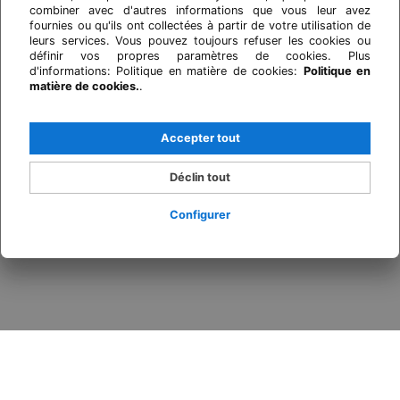
combiner avec d'autres informations que vous leur avez
fournies ou qu'ils ont collectées à partir de votre utilisation de
leurs services. Vous pouvez toujours refuser les cookies ou
définir vos propres paramètres de cookies. Plus
d'informations: Politique en matière de cookies:
Politique en
matière de cookies.
.
Accepter tout
Déclin tout
Configurer
Se connecter / Adhérez
Quand
Promotion
Qui