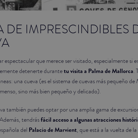
TA DE IMPRESCINDIBLES 
VA
r espectacular que merece ser visitado, especialmente si 
lemente detenerte durante
tu visita a Palma de Mallorca
.
neas: una cueva (es el sistema de cuevas más pequeño de M
nmenso, sino más bien pequeño y delicado).
a también puedes optar por una amplia gama de excursion
. Además, tendrás
fácil acceso a algunas atracciones histór
 española del
Palacio de Marvient
, que está a la vuelta de la