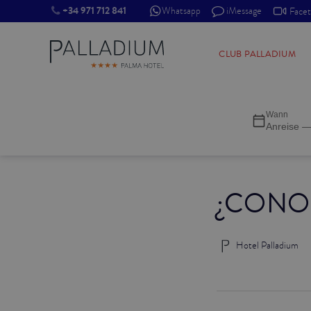
+34 971 712 841
Whatsapp
iMessage
Face
SINGLE RED
CLUB PALLADIUM
SINGLE BALCONY
Wann
SINGLE BALCONY CATHEDRAL
Anreise —
DOUBLE RED
¿CONO
DOUBLE INN
DOUBLE WHITE
Hotel Palladium
DOUBLE INN CATHEDRAL
SUPERIOR