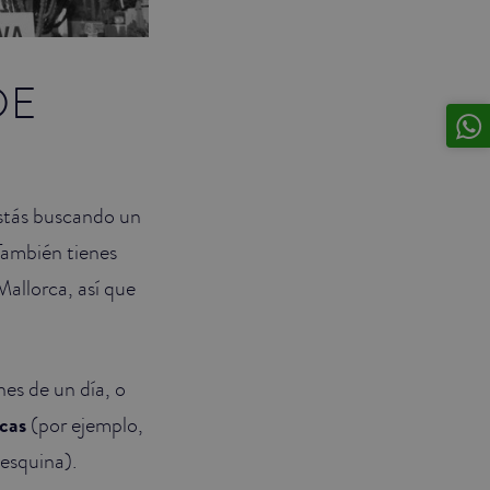
DE
estás buscando un
 También tienes
allorca, así que
es de un día, o
icas
(por ejemplo,
 esquina).