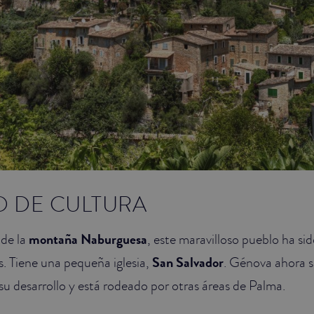
 DE CULTURA
 de la
montaña Naburguesa
, este maravilloso pueblo ha si
s. Tiene una pequeña iglesia,
San Salvador
. Génova ahora s
a su desarrollo y está rodeado por otras áreas de Palma.