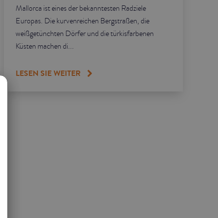
Mallorca ist eines der bekanntesten Radziele
Europas. Die kurvenreichen Bergstraßen, die
weißgetünchten Dörfer und die türkisfarbenen
Küsten machen di...
LESEN SIE WEITER