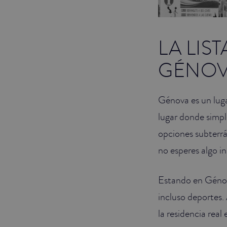
LA LIS
GÉNO
Génova es un luga
lugar donde simp
opciones subterrá
no esperes algo i
Estando en Génov
incluso deportes
la residencia real