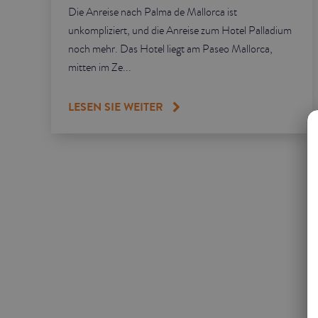
Die Anreise nach Palma de Mallorca ist
unkompliziert, und die Anreise zum Hotel Palladium
noch mehr. Das Hotel liegt am Paseo Mallorca,
mitten im Ze...
LESEN SIE WEITER