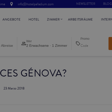
time
info@hotelpalladium.com
NEWSLETTER
BLOG
ANGEBOTE
HOTEL
ZIMMER
ARBEITSRÄUME
INTER
Promo
Wer
 Abreise
2 Erwachsene · 1 Zimmer
CES GÉNOVA?
23 Marzo 2018