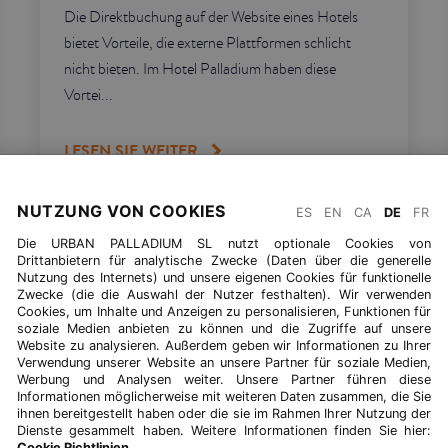
Die Direktbuchung auf der Website eines Hotels
bietet Vorteile, die externe Plattformen schlicht
nicht bieten. Im Hotel Palladium haben diese
Vortei...
LESEN SIE WEITER
NUTZUNG VON COOKIES
ES
EN
CA
DE
FR
Die URBAN PALLADIUM SL nutzt optionale Cookies von
Drittanbietern für analytische Zwecke (Daten über die generelle
ZURÜCK ZU BLOG
Nutzung des Internets) und unsere eigenen Cookies für funktionelle
Zwecke (die die Auswahl der Nutzer festhalten). Wir verwenden
Cookies, um Inhalte und Anzeigen zu personalisieren, Funktionen für
soziale Medien anbieten zu können und die Zugriffe auf unsere
Website zu analysieren. Außerdem geben wir Informationen zu Ihrer
Verwendung unserer Website an unsere Partner für soziale Medien,
Werbung und Analysen weiter. Unsere Partner führen diese
Informationen möglicherweise mit weiteren Daten zusammen, die Sie
ihnen bereitgestellt haben oder die sie im Rahmen Ihrer Nutzung der
Dienste gesammelt haben. Weitere Informationen finden Sie hier:
Cookie Richtlinien
.