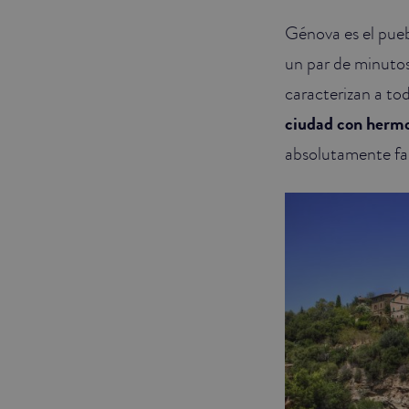
Génova es el pue
JUNIOR SUITES
un par de minutos
SUITE
caracterizan a tod
ciudad con hermo
absolutamente fa