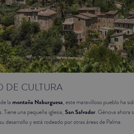
 DE CULTURA
 de la
montaña Naburguesa
, este maravilloso pueblo ha si
s. Tiene una pequeña iglesia,
San Salvador
. Génova ahora s
a su desarrollo y está rodeado por otras áreas de Palma.