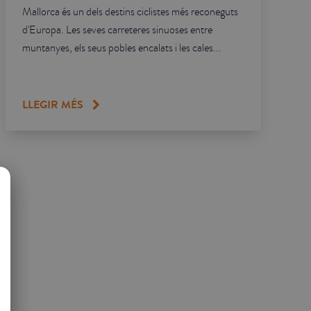
Mallorca és un dels destins ciclistes més reconeguts
d'Europa. Les seves carreteres sinuoses entre
muntanyes, els seus pobles encalats i les cales...
LLEGIR MÉS