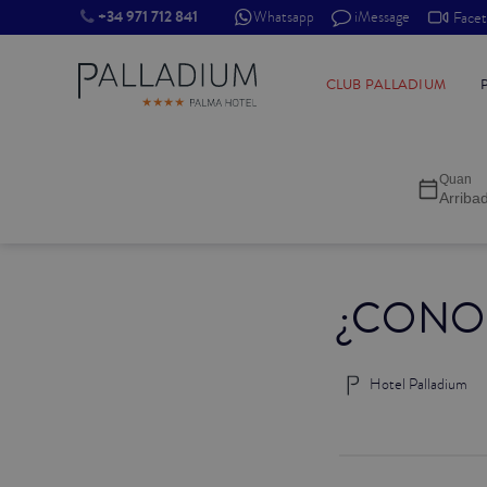
+34 971 712 841
Whatsapp
iMessage
Face
INDIVIDUAL RED
CLUB PALLADIUM
INDIVIDUAL BALCÓ
Quan
INDIVIDUAL BALCÓ CATEDRAL
Arriba
DOBLE RED
¿CONO
DOBLE INN
DOBLE WHITE
Hotel Palladium
DOBLE INN CATEDRAL
SUPERIOR