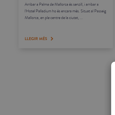
Arribar a Palma de Mallorca és senzill, i arribar a
l'Hotel Palladium ho és encara més. Situat al Passeig
Mallorca, en ple centre de la ciutat, ...
LLEGIR MÉS