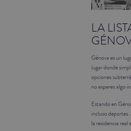
LA LIS
GÉNO
Génova es un luga
lugar donde simp
opciones subterrá
no esperes algo i
Estando en Génov
incluso deportes
la residencia real