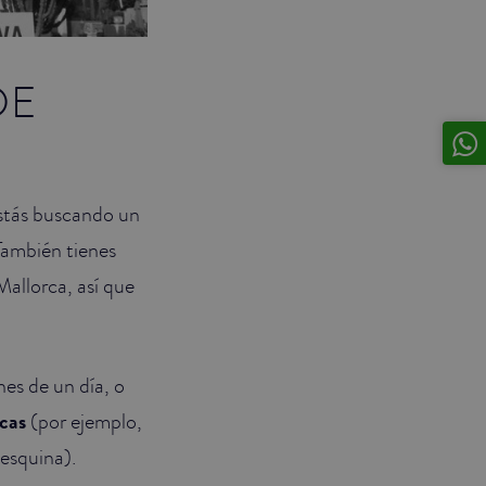
DE
estás buscando un
 También tienes
allorca, así que
es de un día, o
icas
(por ejemplo,
 esquina).