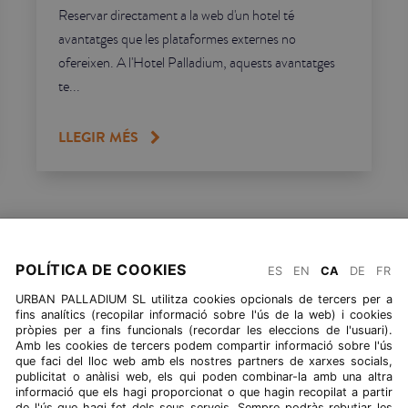
Reservar directament a la web d'un hotel té
avantatges que les plataformes externes no
ofereixen. A l'Hotel Palladium, aquests avantatges
te...
LLEGIR MÉS
TORNAR A BLOG
POLÍTICA DE COOKIES
ES
EN
CA
DE
FR
URBAN PALLADIUM SL utilitza cookies opcionals de tercers per a
fins analítics (recopilar informació sobre l'ús de la web) i cookies
pròpies per a fins funcionals (recordar les eleccions de l'usuari).
Amb les cookies de tercers podem compartir informació sobre l'ús
que faci del lloc web amb els nostres partners de xarxes socials,
publicitat o anàlisi web, els qui poden combinar-la amb una altra
informació que els hagi proporcionat o que hagin recopilat a partir
de l'ús que hagi fet dels seus serveis. Sempre podràs rebutjar les