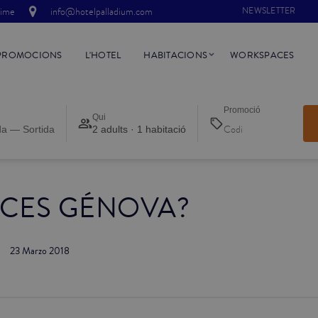
time
info@hotelpalladium.com
NEWSLETTER
PROMOCIONS
L'HOTEL
HABITACIONS
WORKSPACES
Promoció
Qui
da — Sortida
2 adults · 1 habitació
CES GÉNOVA?
23 Marzo 2018