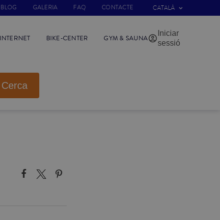
BLOG
GALERIA
FAQ
CONTACTE
CATALÀ
Iniciar
INTERNET
BIKE-CENTER
GYM & SAUNA
sessió
Cerca