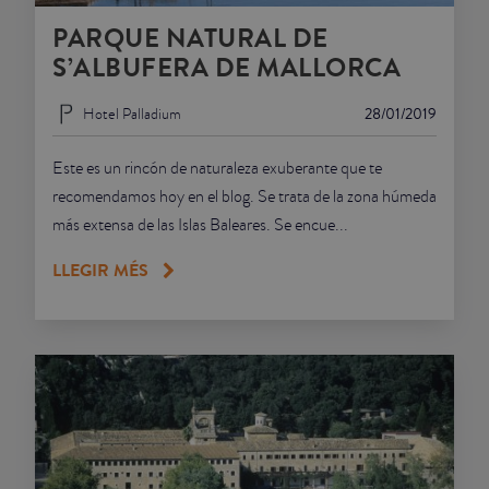
PARQUE NATURAL DE
JUNIOR SUITES
S’ALBUFERA DE MALLORCA
SUITE
Hotel Palladium
28/01/2019
Este es un rincón de naturaleza exuberante que te
recomendamos hoy en el blog. Se trata de la zona húmeda
más extensa de las Islas Baleares. Se encue...
LLEGIR MÉS