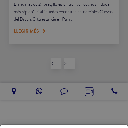
En no más de 2 horas, llegas en tren (en coche sin duda,
más rápido). Y allí puedes encontrar las increíbles Cuevas
del Drach. Si tu estancia en Palm...
LLEGIR MÉS
<
>