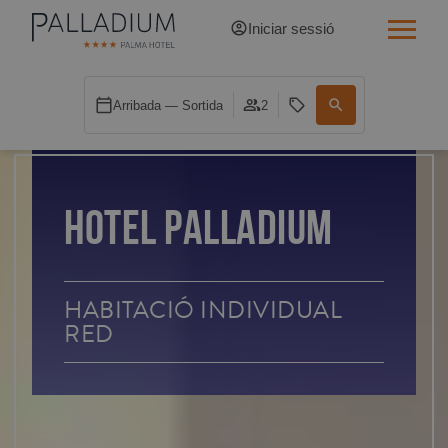
Iniciar sessió
INDIVIDUAL RED
Arribada — Sortida
2
INDIVIDUAL BALCÓ
INDIVIDUAL BALCÓ CATEDRAL
HOTEL PALLADIUM
DOBLE RED
DOBLE INN
HABITACIÓ INDIVIDUAL
RED
DOBLE WHITE
DOBLE INN CATEDRAL
SUPERIOR