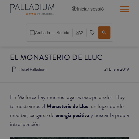
Iniciar sessió
INDIVIDUAL RED
Arribada — Sortida
2
INDIVIDUAL BALCÓ
EL MONASTERIO DE LLUC
INDIVIDUAL BALCÓ CATEDRAL
Hotel Palladium
21 Enero 2019
DOBLE RED
DOBLE INN
En Mallorca hay muchos lugares excepcionales. Hoy
DOBLE WHITE
Monasterio de Lluc
te mostramos el
, un lugar donde
energía positiva
meditar, cargarse de
y buscar la propia
DOBLE INN CATEDRAL
introspección.
SUPERIOR