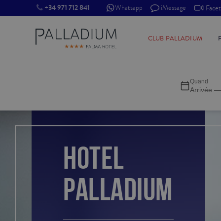
+34 971 712 841
Whatsapp
iMessage
Face
SINGLE RED
CLUB PALLADIUM
SINGLE BALCON
Quand
SINGLE BALCON CATHÉDRALE
Arrivée —
DOBLE RED
DOBLE INN
HOTEL
DOUBLE WHITE
PALLADIUM
DOUBLE INN CATHÉDRALE
SUPÉRIEURE