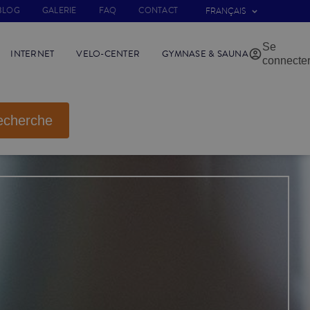
BLOG
GALERIE
FAQ
CONTACT
FRANÇAIS
Se
INTERNET
VELO-CENTER
GYMNASE & SAUNA
connecte
echerche