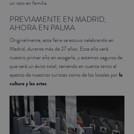
un rato en familia.
JUNIOR SUITES
PREVIAMENTE EN MADRID,
AHORA EN PALMA
SUITE
Originalmente, esta feria se estuvo celebrando en
Madrid, durante más de 27 años. Este año será
nuestro primer año en acogerla, y estamos seguros de
que será un éxito total, teniendo en cuenta tanto el
la
apetito de nuestros turistas como de los locales por
cultura y las artes
.