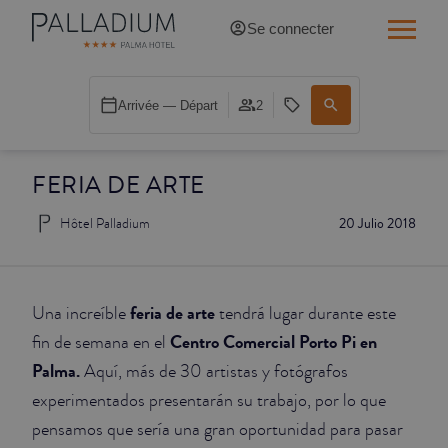
Se connecter
SINGLE RED
Arrivée — Départ
2
SINGLE BALCON
FERIA DE ARTE
SINGLE BALCON CATHÉDRALE
Hôtel Palladium
20 Julio 2018
DOBLE RED
DOBLE INN
feria de arte
Una increíble
tendrá lugar durante este
DOUBLE WHITE
Centro Comercial Porto Pi en
fin de semana en el
Palma.
Aquí, más de 30 artistas y fotógrafos
DOUBLE INN CATHÉDRALE
experimentados presentarán su trabajo, por lo que
pensamos que sería una gran oportunidad para pasar
SUPÉRIEURE