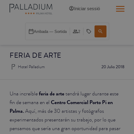
Iniciar sessió
INDIVIDUAL RED
Arribada — Sortida
2
INDIVIDUAL BALCÓ
FERIA DE ARTE
INDIVIDUAL BALCÓ CATEDRAL
Hotel Palladium
20 Julio 2018
DOBLE RED
DOBLE INN
feria de arte
Una increíble
tendrá lugar durante este
DOBLE WHITE
Centro Comercial Porto Pi en
fin de semana en el
Palma.
Aquí, más de 30 artistas y fotógrafos
DOBLE INN CATEDRAL
experimentados presentarán su trabajo, por lo que
pensamos que sería una gran oportunidad para pasar
SUPERIOR