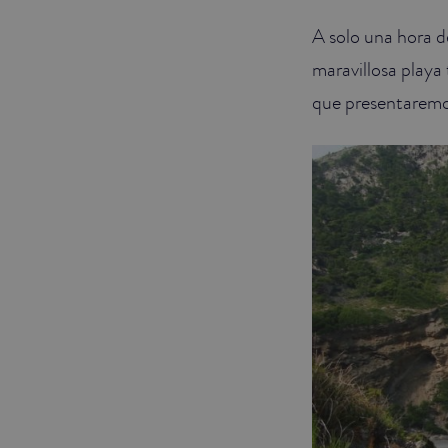
A solo una hora d
JUNIOR SUITES
maravillosa playa 
SUITE
que presentaremos