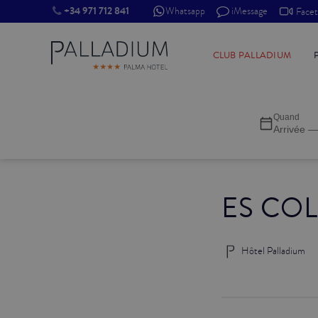
+34 971 712 841
Whatsapp
iMessage
Face
SINGLE RED
CLUB PALLADIUM
SINGLE BALCON
Quand
SINGLE BALCON CATHÉDRALE
Arrivée —
DOBLE RED
ES COL
DOBLE INN
DOUBLE WHITE
Hôtel Palladium
DOUBLE INN CATHÉDRALE
SUPÉRIEURE