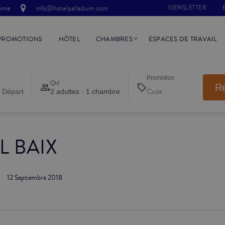
time
info@hotelpalladium.com
NEWSLETTER
PROMOTIONS
HÔTEL
CHAMBRES
ESPACES DE TRAVAIL
Promotion
Qui
R
 Départ
2 adultes · 1 chambre
L BAIX
12 Septiembre 2018