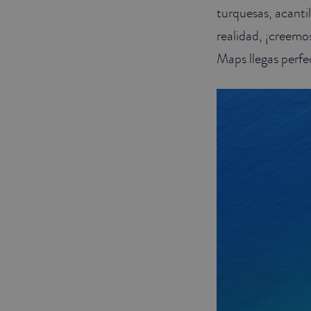
turquesas, acanti
realidad, ¡creemo
Maps llegas perf