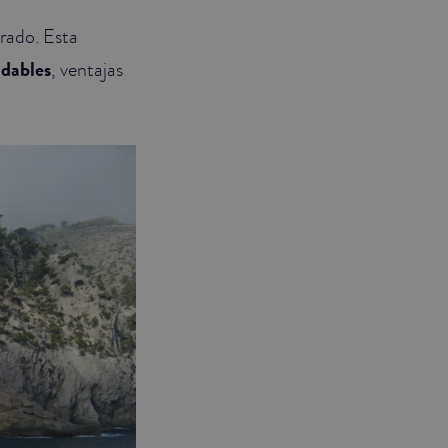
trado. Esta
idables
, ventajas