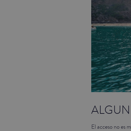
ALGUN
El acceso no es m