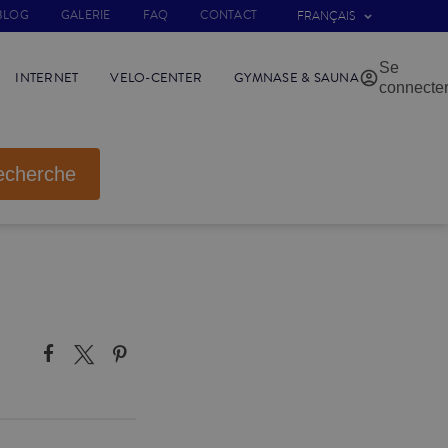
BLOG
GALERIE
FAQ
CONTACT
FRANÇAIS
Se
INTERNET
VELO-CENTER
GYMNASE & SAUNA
connecte
echerche