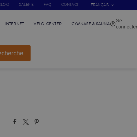
BLOG
GALERIE
FAQ
CONTACT
FRANÇAIS
Se
INTERNET
VELO-CENTER
GYMNASE & SAUNA
connecte
echerche