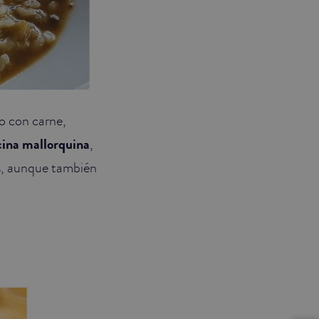
o con carne,
cina mallorquina
,
as, aunque también