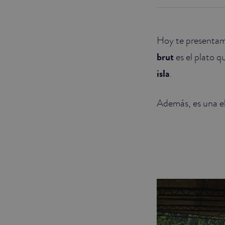
JUNIOR SUITES
Hoy te presentamo
SUITE
brut
es el plato q
isla
.
Además, es una el