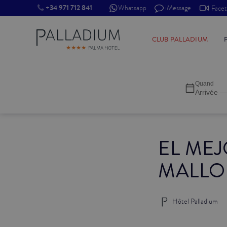
+34 971 712 841
Whatsapp
iMessage
Face
SINGLE RED
CLUB PALLADIUM
SINGLE BALCON
Quand
SINGLE BALCON CATHÉDRALE
Arrivée —
DOBLE RED
EL ME
DOBLE INN
MALLO
DOUBLE WHITE
DOUBLE INN CATHÉDRALE
Hôtel Palladium
SUPÉRIEURE