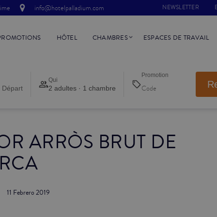
time
info@hotelpalladium.com
NEWSLETTER
PROMOTIONS
HÔTEL
CHAMBRES
ESPACES DE TRAVAIL
Promotion
Qui
R
 Départ
2 adultes · 1 chambre
JOR ARRÒS BRUT DE
RCA
11 Febrero 2019