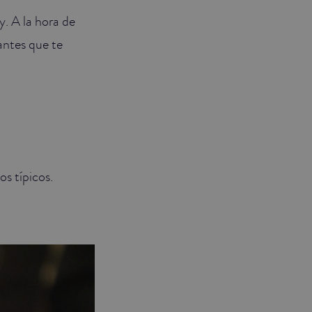
y. A la hora de
antes que te
s típicos.