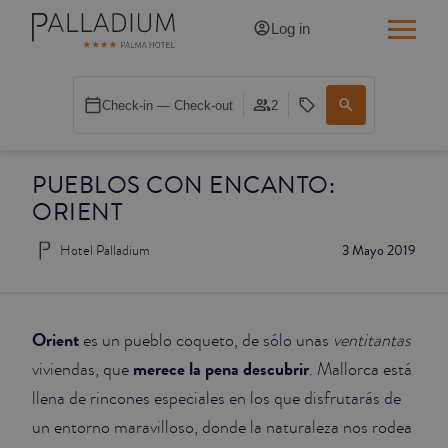
Log in
SINGLE RED
Check-in — Check-out
2
SINGLE BALCONY
PUEBLOS CON ENCANTO:
SINGLE BALCONY CATHEDRAL
ORIENT
DOUBLE RED
Hotel Palladium
3 Mayo 2019
DOUBLE INN
DOUBLE WHITE
Orient
es un pueblo coqueto, de sólo unas
ventitantas
merece la pena descubrir
viviendas, que
. Mallorca está
DOUBLE INN CATHEDRAL
llena de rincones especiales en los que disfrutarás de
un entorno maravilloso, donde la naturaleza nos rodea
SUPERIOR