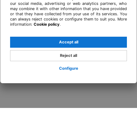
our social media, advertising or web analytics partners, who
may combine it with other information that you have provided
or that they have collected from your use of its services. You
can always reject cookies or configure them to suit you. More
information:
Cookie policy
.
Accept all
Reject all
Configure
Login / Register
When
Promotion
Who
Room 1