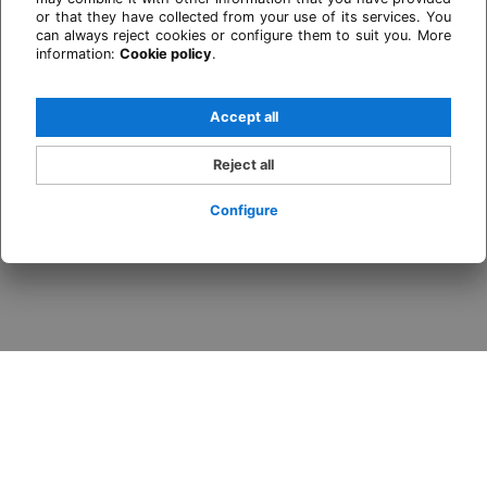
or that they have collected from your use of its services. You
can always reject cookies or configure them to suit you. More
information:
Cookie policy
.
Accept all
Reject all
Configure
Login / Register
When
Promotion
Who
Room 1
adults