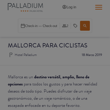
Log in
SINGLE RED
Check-in — Check-out
2
SINGLE BALCONY
MALLORCA PARA CICLISTAS
SINGLE BALCONY CATHEDRAL
Hotel Palladium
18 Marzo 2019
DOUBLE RED
DOUBLE INN
destino versátil, amplio, lleno de
Mallorca es un
DOUBLE WHITE
opciones
para todos los gustos y para hacer realidad
deseos de todo tipo. Puedes disfrutar de un viaje
DOUBLE INN CATHEDRAL
gastronómico, de un viaje romántico, o de una
escapada enfocada en tu deporte favorito.
SUPERIOR