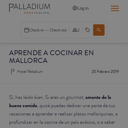
Log in
SINGLE RED
Check-in — Check-out
2
SINGLE BALCONY
APRENDE A COCINAR EN
SINGLE BALCONY CATHEDRAL
MALLORCA
DOUBLE RED
Hotel Palladium
20 Febrero 2019
DOUBLE INN
DOUBLE WHITE
amante de la
Sí, has leído bien. Si eres un
gourmet
,
buena comida
, quizá puedes dedicar una parte de tus
DOUBLE INN CATHEDRAL
vacaciones a aprender a realizar platos mallorquines, a
profundizar en la cocina de un país exótico, o a saber
SUPERIOR