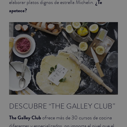
¿Te
elaborar platos dignos de estrella Michelin.
apetece?
JUNIOR SUITES
SUITE
DESCUBRE “THE GALLEY CLUB”
The Galley Club
ofrece más de 30 cursos de cocina
diferentes y especializados, no importa el nivel que el