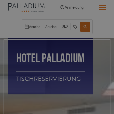
Anmeldung
SINGLE RED
Anreise — Abreise
2
SINGLE BALCONY
SINGLE BALCONY CATHEDRAL
HOTEL PALLADIUM
DOUBLE RED
DOUBLE INN
TISCHRESERVIERUNG
DOUBLE WHITE
DOUBLE INN CATHEDRAL
SUPERIOR