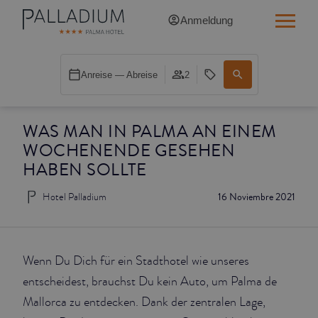
Anmeldung
SINGLE RED
Anreise — Abreise
2
SINGLE BALCONY
WAS MAN IN PALMA AN EINEM
SINGLE BALCONY CATHEDRAL
WOCHENENDE GESEHEN
DOUBLE RED
HABEN SOLLTE
Hotel Palladium
16 Noviembre 2021
DOUBLE INN
DOUBLE WHITE
Wenn Du Dich für ein Stadthotel wie unseres
DOUBLE INN CATHEDRAL
entscheidest, brauchst Du kein Auto, um Palma de
Mallorca zu entdecken. Dank der zentralen Lage,
SUPERIOR